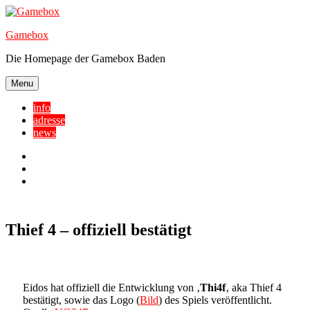
Skip
to
Gamebox
content
Die Homepage der Gamebox Baden
Menu
info
adresse
news
Facebook
YouTube
Twitter
Thief 4 – offiziell bestätigt
Eidos hat offiziell die Entwicklung von ‚
Thi4f
‚ aka Thief 4
bestätigt, sowie das Logo (
Bild
) des Spiels veröffentlicht.