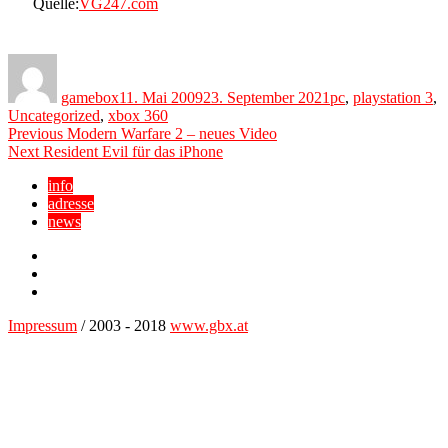
Quelle:
VG247.com
Author
Posted
Categories
on
gamebox
11. Mai 2009
23. September 2021
pc
,
playstation 3
,
Uncategorized
,
xbox 360
Beitragsnavigation
Previous
Previous
Modern Warfare 2 – neues Video
Next
post:
Next
Resident Evil für das iPhone
post:
info
adresse
news
Facebook
YouTube
Twitter
Impressum
/ 2003 - 2018
www.gbx.at