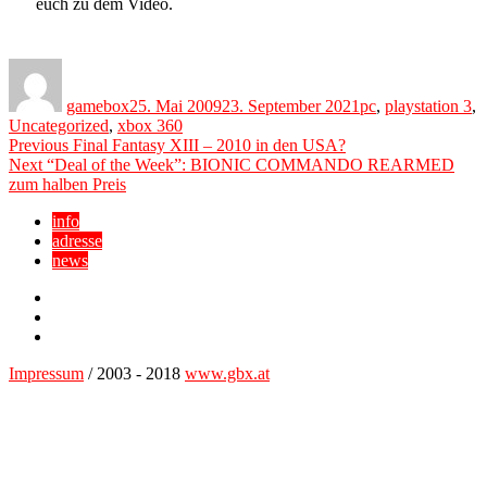
euch zu dem Video.
Author
Posted
Categories
on
gamebox
25. Mai 2009
23. September 2021
pc
,
playstation 3
,
Uncategorized
,
xbox 360
Beitragsnavigation
Previous
Previous
Final Fantasy XIII – 2010 in den USA?
Next
post:
Next
“Deal of the Week”: BIONIC COMMANDO REARMED
post:
zum halben Preis
info
adresse
news
Facebook
YouTube
Twitter
Impressum
/ 2003 - 2018
www.gbx.at