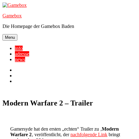
Skip
to
Gamebox
content
Die Homepage der Gamebox Baden
Menu
info
adresse
news
Facebook
YouTube
Twitter
Modern Warfare 2 – Trailer
Gamersyde hat den ersten „echten“ Trailer zu ‚
Modern
Warfare 2
‚ veröffentlicht, der
nachfolgende Link
bringt