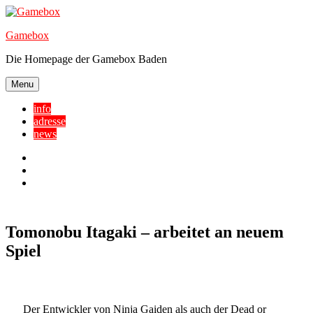
Skip
to
Gamebox
content
Die Homepage der Gamebox Baden
Menu
info
adresse
news
Facebook
YouTube
Twitter
Tomonobu Itagaki – arbeitet an neuem
Spiel
Der Entwickler von Ninja Gaiden als auch der Dead or