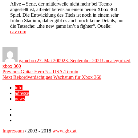
Alive – Serie, der mittlerweile nicht mehr bei Tecmo
angestellt ist, arbeitet bereits an einem neuen Xbox 360 –
Spiel. Die Entwicklung des Titels ist noch in einem sehr
frühen Stadium, daher gibt es auch noch keine Details, nur
die Tatsache: „
the new game isn’t a fighter“.
Quelle:
cav.com
Author
Posted
Categories
on
gamebox
27. Mai 2009
23. September 2021
Uncategorized
,
xbox 360
Beitragsnavigation
Previous
Previous
Guitar Hero 5 – USA-Termin
Next
post:
Next
Rekordverdächtiges Wachstum für Xbox 360
post:
info
adresse
news
Facebook
YouTube
Twitter
Impressum
/ 2003 - 2018
www.gbx.at