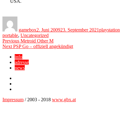
USA.
Author
Posted
Categories
on
gamebox
2. Juni 2009
23. September 2021
playstation
portable
,
Uncategorized
Beitragsnavigation
Previous
Previous
Metroid Other M
Next
post:
Next
PSP Go – offiziell angekündigt
post:
info
adresse
news
Facebook
YouTube
Twitter
Impressum
/ 2003 - 2018
www.gbx.at