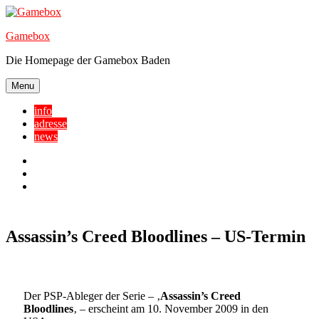
Skip
to
Gamebox
content
Die Homepage der Gamebox Baden
Menu
info
adresse
news
Facebook
YouTube
Twitter
Assassin’s Creed Bloodlines – US-Termin
Der PSP-Ableger der Serie – ‚
Assassin’s Creed
Bloodlines
‚ – erscheint am 10. November 2009 in den