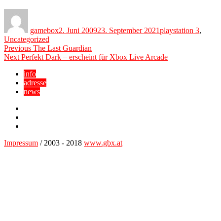
Author
Posted
Categories
on
gamebox
2. Juni 2009
23. September 2021
playstation 3
,
Uncategorized
Beitragsnavigation
Previous
Previous
The Last Guardian
Next
post:
Next
Perfekt Dark – erscheint für Xbox Live Arcade
post:
info
adresse
news
Facebook
YouTube
Twitter
Impressum
/ 2003 - 2018
www.gbx.at