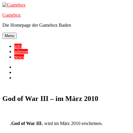
Skip
to
Gamebox
content
Die Homepage der Gamebox Baden
Menu
info
adresse
news
Facebook
YouTube
Twitter
God of War III – im März 2010
‚
God of War III
‚ wird im März 2010 erscheinen.