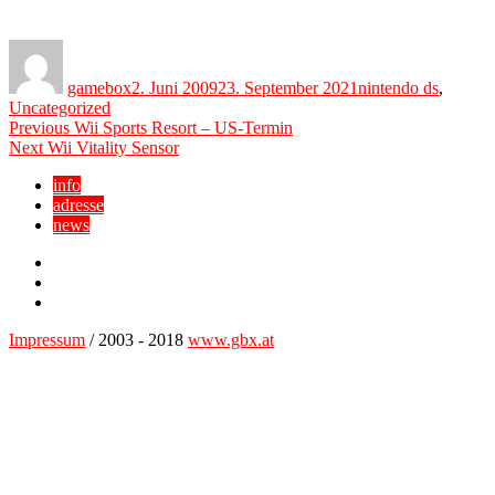
Author
Posted
Categories
on
gamebox
2. Juni 2009
23. September 2021
nintendo ds
,
Uncategorized
Beitragsnavigation
Previous
Previous
Wii Sports Resort – US-Termin
Next
post:
Next
Wii Vitality Sensor
post:
info
adresse
news
Facebook
YouTube
Twitter
Impressum
/ 2003 - 2018
www.gbx.at