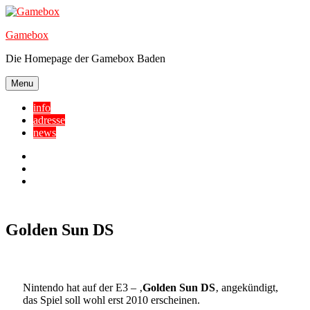
Skip
to
Gamebox
content
Die Homepage der Gamebox Baden
Menu
info
adresse
news
Facebook
YouTube
Twitter
Golden Sun DS
Nintendo hat auf der E3 – ‚
Golden Sun DS
‚ angekündigt,
das Spiel soll wohl erst 2010 erscheinen.