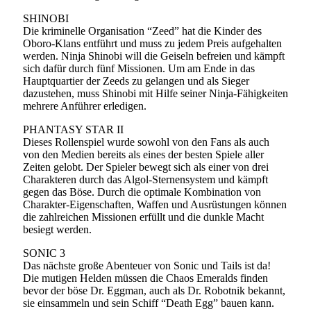
SHINOBI
Die kriminelle Organisation “Zeed” hat die Kinder des
Oboro-Klans entführt und muss zu jedem Preis aufgehalten
werden. Ninja Shinobi will die Geiseln befreien und kämpft
sich dafür durch fünf Missionen. Um am Ende in das
Hauptquartier der Zeeds zu gelangen und als Sieger
dazustehen, muss Shinobi mit Hilfe seiner Ninja-Fähigkeiten
mehrere Anführer erledigen.
PHANTASY STAR II
Dieses Rollenspiel wurde sowohl von den Fans als auch
von den Medien bereits als eines der besten Spiele aller
Zeiten gelobt. Der Spieler bewegt sich als einer von drei
Charakteren durch das Algol-Sternensystem und kämpft
gegen das Böse. Durch die optimale Kombination von
Charakter-Eigenschaften, Waffen und Ausrüstungen können
die zahlreichen Missionen erfüllt und die dunkle Macht
besiegt werden.
SONIC 3
Das nächste große Abenteuer von Sonic und Tails ist da!
Die mutigen Helden müssen die Chaos Emeralds finden
bevor der böse Dr. Eggman, auch als Dr. Robotnik bekannt,
sie einsammeln und sein Schiff “Death Egg” bauen kann.