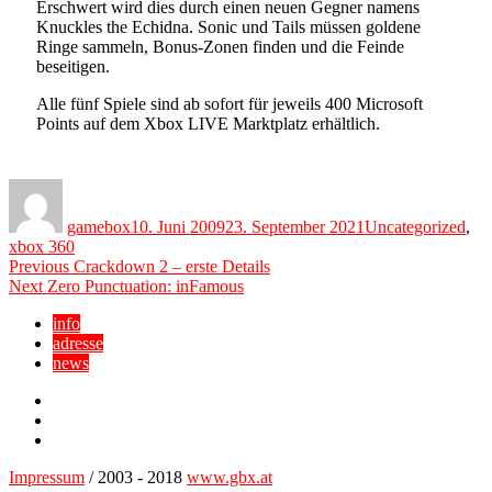
Erschwert wird dies durch einen neuen Gegner namens
Knuckles the Echidna. Sonic und Tails müssen goldene
Ringe sammeln, Bonus-Zonen finden und die Feinde
beseitigen.
Alle fünf Spiele sind ab sofort für jeweils 400 Microsoft
Points auf dem Xbox LIVE Marktplatz erhältlich.
Author
Posted
Categories
on
gamebox
10. Juni 2009
23. September 2021
Uncategorized
,
xbox 360
Beitragsnavigation
Previous
Previous
Crackdown 2 – erste Details
Next
post:
Next
Zero Punctuation: inFamous
post:
info
adresse
news
Facebook
YouTube
Twitter
Impressum
/ 2003 - 2018
www.gbx.at