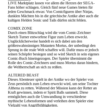
LIVE Marktplatz lassen vor allem die Herzen der SEGA-
Fans höher schlagen. Gleich fünf neue Games bieten für
jeden Geschmack etwas: Von Comicfiguren über Ninjas,
dunklen Mächten bis in die griechische Antike aber auch die
kultigen Helden Sonic und Tails dürfen nicht fehlen.
COMIX ZONE
Durch einen Blitzschlag wird die vom Comic-Zeichner
Sketch Turner entworfene Figur zum Leben erweckt.
Unglücklicherweise handelt es sich dabei um den
größenwahnsinnigen Mutanten Mortus, der unbedingt den
Sprung in die reale Welt schaffen will. Dafür muss er jedoch
seinen Schöpfer besiegen und so wird Sketch in sein eigenes
Comic-Buch hineingezogen. Der Spieler übernimmt die
Rolle des Comic-Zeichners und muss Mortus daran hindern,
die Weltherrschaft an sich zu reißen.
ALTERED BEAST
Dieses Abenteuer spielt in der Antike wo der Spieler von
Zeus persönlich zum Leben erweckt wird, um seine Tochter
Althena zu retten. Während der Mission kann der Retter an
Kraft gewinnen, indem er Spirit Balls sammelt. Diese
ermöglichen auch die Umwandlung in verschiedene
mythische Lebensformen und verleihen dem Spieler eine
Vielzahl von Angriffsfähigkeiten.