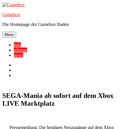
Skip
to
Gamebox
content
Die Homepage der Gamebox Baden
Menu
info
adresse
news
Facebook
YouTube
Twitter
SEGA-Mania ab sofort auf dem Xbox
LIVE Marktplatz
Pressemeldung
: Die heutigen Neuzugänge auf dem Xbox