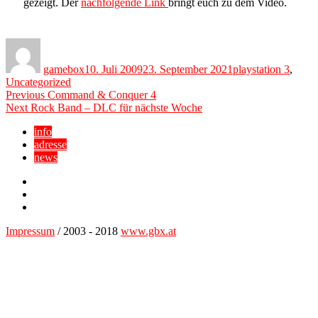
gezeigt. Der
nachfolgende Link
bringt euch zu dem Video.
Author
Posted
Categories
on
gamebox
10. Juli 2009
23. September 2021
playstation 3
,
Uncategorized
Beitragsnavigation
Previous
Previous
Command & Conquer 4
Next
post:
Next
Rock Band – DLC für nächste Woche
post:
info
adresse
news
Facebook
YouTube
Twitter
Impressum
/ 2003 - 2018
www.gbx.at