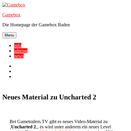
Skip
to
Gamebox
content
Die Homepage der Gamebox Baden
Menu
info
adresse
news
Facebook
YouTube
Twitter
Neues Material zu Uncharted 2
Bei Gametrailers TV gibt es neues Video-Material zu
‚
Uncharted 2
‚, es wird unter anderem ein neues Level