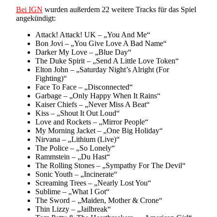
Bei IGN
wurden außerdem 22 weitere Tracks für das Spiel
angekündigt:
Attack! Attack! UK – „You And Me“
Bon Jovi – „You Give Love A Bad Name“
Darker My Love – „Blue Day“
The Duke Spirit – „Send A Little Love Token“
Elton John – „Saturday Night’s Alright (For
Fighting)“
Face To Face – „Disconnected“
Garbage – „Only Happy When It Rains“
Kaiser Chiefs – „Never Miss A Beat“
Kiss – „Shout It Out Loud“
Love and Rockets – „Mirror People“
My Morning Jacket – „One Big Holiday“
Nirvana – „Lithium (Live)“
The Police – „So Lonely“
Rammstein – „Du Hast“
The Rolling Stones – „Sympathy For The Devil“
Sonic Youth – „Incinerate“
Screaming Trees – „Nearly Lost You“
Sublime – „What I Got“
The Sword – „Maiden, Mother & Crone“
Thin Lizzy – „Jailbreak“