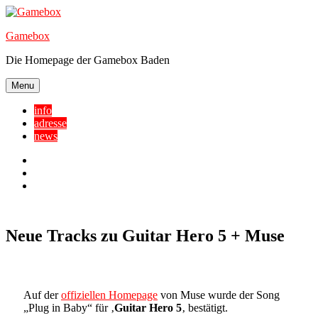
Skip
to
Gamebox
content
Die Homepage der Gamebox Baden
Menu
info
adresse
news
Facebook
YouTube
Twitter
Neue Tracks zu Guitar Hero 5 + Muse
Auf der
offiziellen Homepage
von Muse wurde der Song
„Plug in Baby“ für ‚
Guitar Hero 5
‚ bestätigt.