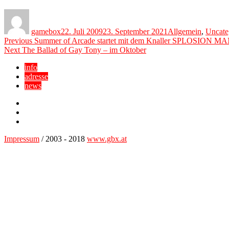
Author
Posted
Categories
on
gamebox
22. Juli 2009
23. September 2021
Allgemein
,
Uncate
Beitragsnavigation
Previous
Previous
Summer of Arcade startet mit dem Knaller SPLOSION M
Next
post:
Next
The Ballad of Gay Tony – im Oktober
post:
info
adresse
news
Facebook
YouTube
Twitter
Impressum
/ 2003 - 2018
www.gbx.at