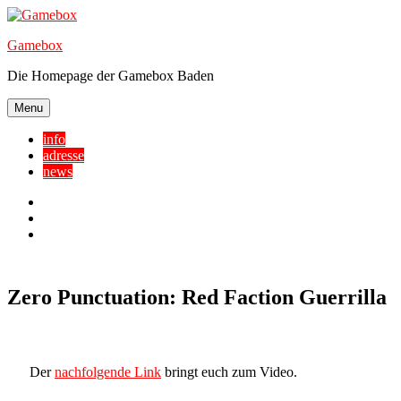
Skip
to
Gamebox
content
Die Homepage der Gamebox Baden
Menu
info
adresse
news
Facebook
YouTube
Twitter
Zero Punctuation: Red Faction Guerrilla
Der
nachfolgende Link
bringt euch zum Video.