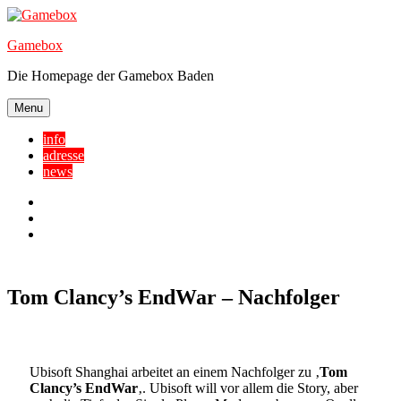
Skip
to
Gamebox
content
Die Homepage der Gamebox Baden
Menu
info
adresse
news
Facebook
YouTube
Twitter
Tom Clancy’s EndWar – Nachfolger
Ubisoft Shanghai arbeitet an einem Nachfolger zu ‚
Tom
Clancy’s EndWar
‚. Ubisoft will vor allem die Story, aber