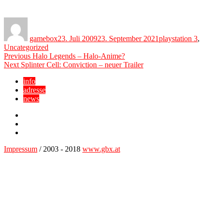
Author
Posted
Categories
on
gamebox
23. Juli 2009
23. September 2021
playstation 3
,
Uncategorized
Beitragsnavigation
Previous
Previous
Halo Legends – Halo-Anime?
Next
post:
Next
Splinter Cell: Conviction – neuer Trailer
post:
info
adresse
news
Facebook
YouTube
Twitter
Impressum
/ 2003 - 2018
www.gbx.at