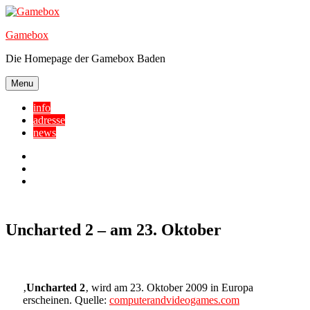
Skip
to
Gamebox
content
Die Homepage der Gamebox Baden
Menu
info
adresse
news
Facebook
YouTube
Twitter
Uncharted 2 – am 23. Oktober
‚
Uncharted 2
‚ wird am 23. Oktober 2009 in Europa
erscheinen. Quelle:
computerandvideogames.com