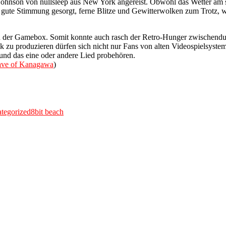
ohnson von nullsleep aus New York angereist. Obwohl das Wetter am 
ür gute Stimmung gesorgt, ferne Blitze und Gewitterwolken zum Trotz,
n der Gamebox. Somit konnte auch rasch der Retro-Hunger zwischendu
zu produzieren dürfen sich nicht nur Fans von alten Videospielsysteme
und das eine oder andere Lied probehören.
ave of Kanagawa
)
Tags
tegorized
8bit beach