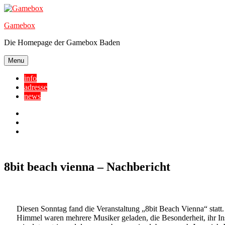
Skip
to
Gamebox
content
Die Homepage der Gamebox Baden
Menu
info
adresse
news
Facebook
YouTube
Twitter
8bit beach vienna – Nachbericht
Diesen Sonntag fand die Veranstaltung „8bit Beach Vienna“ statt
Himmel waren mehrere Musiker geladen, die Besonderheit, ihr Ins