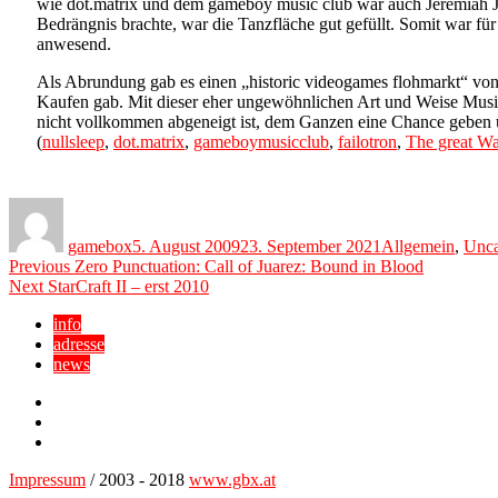
wie dot.matrix und dem gameboy music club war auch Jeremiah J
Bedrängnis brachte, war die Tanzfläche gut gefüllt. Somit war f
anwesend.
Als Abrundung gab es einen „historic videogames flohmarkt“ vo
Kaufen gab. Mit dieser eher ungewöhnlichen Art und Weise Musik 
nicht vollkommen abgeneigt ist, dem Ganzen eine Chance geben 
(
nullsleep
,
dot.matrix
,
gameboymusicclub
,
failotron
,
The great W
Author
Posted
Categories
on
gamebox
5. August 2009
23. September 2021
Allgemein
,
Unca
Beitragsnavigation
Previous
Previous
Zero Punctuation: Call of Juarez: Bound in Blood
Next
post:
Next
StarCraft II – erst 2010
post:
info
adresse
news
Facebook
YouTube
Twitter
Impressum
/ 2003 - 2018
www.gbx.at