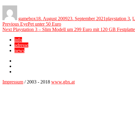
Author
Posted
Categories
on
gamebox
18. August 2009
23. September 2021
playstation 3
,
U
Beitragsnavigation
Previous
Previous
EyePet unter 50 Euro
Next
post:
Next
Playstation 3 – Slim Modell um 299 Euro mit 120 GB Festplatte
post:
info
adresse
news
Facebook
YouTube
Twitter
Impressum
/ 2003 - 2018
www.gbx.at