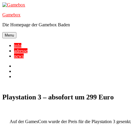
Skip
to
Gamebox
content
Die Homepage der Gamebox Baden
Menu
info
adresse
news
Facebook
YouTube
Twitter
Playstation 3 – absofort um 299 Euro
Auf der GamesCom wurde der Preis für die Playstation 3 gesenkt