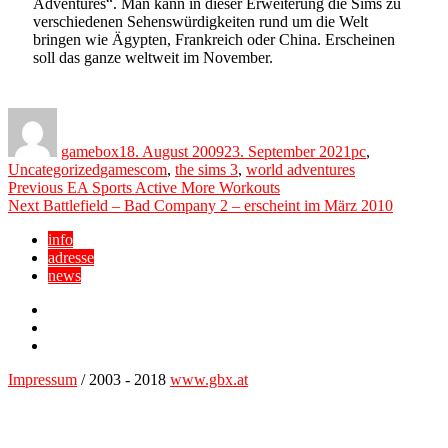
Adventures“. Man kann in dieser Erweiterung die Sims zu
verschiedenen Sehenswürdigkeiten rund um die Welt
bringen wie Ägypten, Frankreich oder China. Erscheinen
soll das ganze weltweit im November.
Author
Posted
Categories
on
gamebox
18. August 2009
23. September 2021
pc
,
Tags
Uncategorized
gamescom
,
the sims 3
,
world adventures
Beitragsnavigation
Previous
Previous
EA Sports Active More Workouts
Next
post:
Next
Battlefield – Bad Company 2 – erscheint im März 2010
post:
info
adresse
news
Facebook
YouTube
Twitter
Impressum
/ 2003 - 2018
www.gbx.at