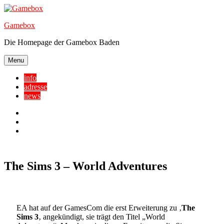
Skip
to
Gamebox
content
Die Homepage der Gamebox Baden
Menu
info
adresse
news
Facebook
YouTube
Twitter
The Sims 3 – World Adventures
EA hat auf der GamesCom die erst Erweiterung zu ‚
The
Sims 3
‚ angekündigt, sie trägt den Titel „World