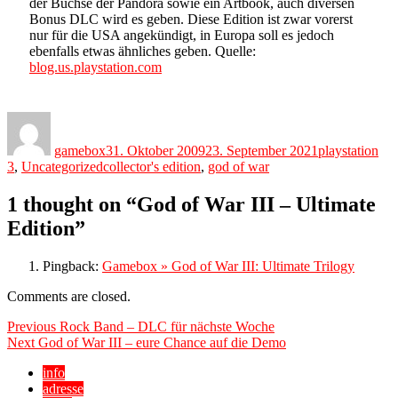
der Büchse der Pandora sowie ein Artbook, auch diversen
Bonus DLC wird es geben. Diese Edition ist zwar vorerst
nur für die USA angekündigt, in Europa soll es jedoch
ebenfalls etwas ähnliches geben. Quelle:
blog.us.playstation.com
Author
Posted
Categories
on
gamebox
31. Oktober 2009
23. September 2021
playstation
Tags
3
,
Uncategorized
collector's edition
,
god of war
1 thought on “God of War III – Ultimate
Edition”
Pingback:
Gamebox » God of War III: Ultimate Trilogy
Comments are closed.
Beitragsnavigation
Previous
Previous
Rock Band – DLC für nächste Woche
Next
post:
Next
God of War III – eure Chance auf die Demo
post:
info
adresse