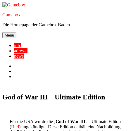
Skip
to
Gamebox
content
Die Homepage der Gamebox Baden
Menu
info
adresse
news
Facebook
YouTube
Twitter
God of War III – Ultimate Edition
Für die USA wurde die ‚
God of War III
‚ – Ultimate Editon
(
Bild
) angekündigt. Diese Edition enthält eine Nachbildung