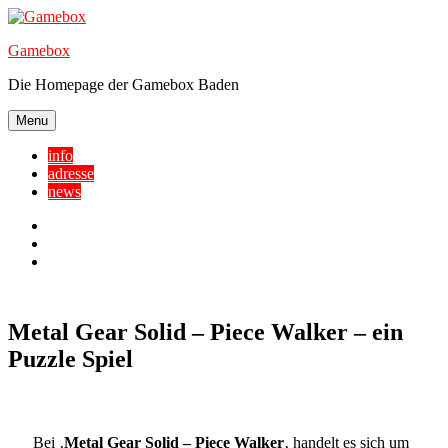
Skip
to
Gamebox
content
Die Homepage der Gamebox Baden
Menu
info
adresse
news
Facebook
YouTube
Twitter
Metal Gear Solid – Piece Walker – ein
Puzzle Spiel
Bei ‚
Metal Gear Solid – Piece Walker
‚ handelt es sich um