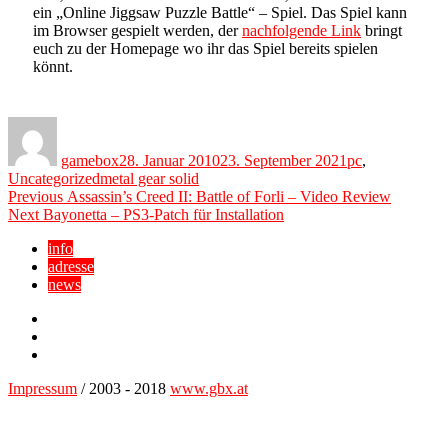
ein „Online Jiggsaw Puzzle Battle“ – Spiel. Das Spiel kann
im Browser gespielt werden, der
nachfolgende Link
bringt
euch zu der Homepage wo ihr das Spiel bereits spielen
könnt.
Author
Posted
Categories
on
gamebox
28. Januar 2010
23. September 2021
pc
,
Tags
Uncategorized
metal gear solid
Beitragsnavigation
Previous
Previous
Assassin’s Creed II: Battle of Forli – Video Review
Next
post:
Next
Bayonetta – PS3-Patch für Installation
post:
info
adresse
news
Facebook
YouTube
Twitter
Impressum
/ 2003 - 2018
www.gbx.at