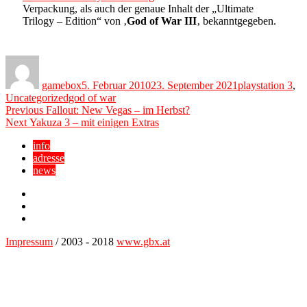
Verpackung, als auch der genaue Inhalt der „Ultimate
Trilogy – Edition“ von ‚
God of War III
‚ bekanntgegeben.
Author
Posted
Categories
on
gamebox
5. Februar 2010
23. September 2021
playstation 3
,
Tags
Uncategorized
god of war
Beitragsnavigation
Previous
Previous
Fallout: New Vegas – im Herbst?
Next
post:
Next
Yakuza 3 – mit einigen Extras
post:
info
adresse
news
Facebook
YouTube
Twitter
Impressum
/ 2003 - 2018
www.gbx.at