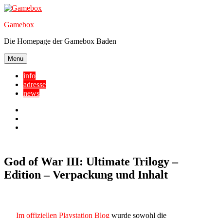
Skip
to
Gamebox
content
Die Homepage der Gamebox Baden
Menu
info
adresse
news
Facebook
YouTube
Twitter
God of War III: Ultimate Trilogy –
Edition – Verpackung und Inhalt
Im offiziellen Playstation Blog
wurde sowohl die