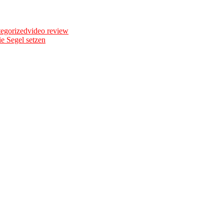
Tags
egorized
video review
ie Segel setzen