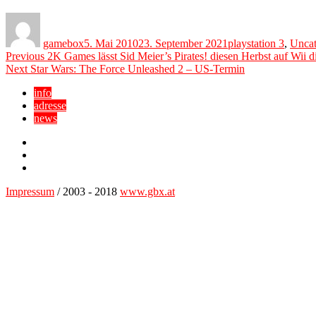
Author
Posted
Categories
on
gamebox
5. Mai 2010
23. September 2021
playstation 3
,
Uncat
Beitragsnavigation
Previous
Previous
2K Games lässt Sid Meier’s Pirates! diesen Herbst auf Wii d
Next
post:
Next
Star Wars: The Force Unleashed 2 – US-Termin
post:
info
adresse
news
Facebook
YouTube
Twitter
Impressum
/ 2003 - 2018
www.gbx.at