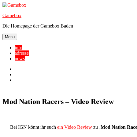
Skip
to
Gamebox
content
Die Homepage der Gamebox Baden
Menu
info
adresse
news
Facebook
YouTube
Twitter
Mod Nation Racers – Video Review
Bei IGN könnt ihr euch
ein Video Review
zu ‚
Mod Nation Race