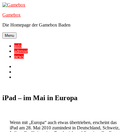
Skip
to
Gamebox
content
Die Homepage der Gamebox Baden
Menu
info
adresse
news
Facebook
YouTube
Twitter
iPad – im Mai in Europa
Wenn mit „Europa“ auch etwas übertrieben, erscheint das
iPad am 28. Mai 2010 zumindest in Deutschland, Schweiz,