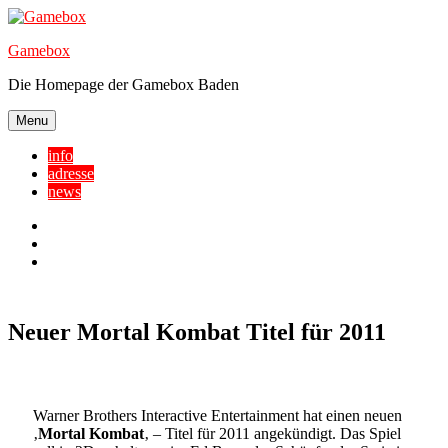
Skip
to
Gamebox
content
Die Homepage der Gamebox Baden
Menu
info
adresse
news
Facebook
YouTube
Twitter
Neuer Mortal Kombat Titel für 2011
Warner Brothers Interactive Entertainment hat einen neuen
‚
Mortal Kombat
‚ – Titel für 2011 angekündigt. Das Spiel