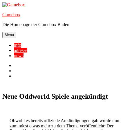
Skip
to
Gamebox
content
Die Homepage der Gamebox Baden
Menu
info
adresse
news
Facebook
YouTube
Twitter
Neue Oddworld Spiele angekündigt
Obwohl es bereits offizielle Ankündigungen gab wurde nun
zumindest etwas mehr zu dem Thema veröffentlicht: Der