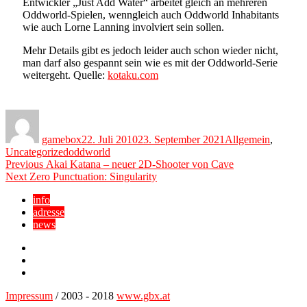
Entwickler „Just Add Water“ arbeitet gleich an mehreren
Oddworld-Spielen, wenngleich auch Oddworld Inhabitants
wie auch Lorne Lanning involviert sein sollen.
Mehr Details gibt es jedoch leider auch schon wieder nicht,
man darf also gespannt sein wie es mit der Oddworld-Serie
weitergeht. Quelle:
kotaku.com
Author
Posted
Categories
on
gamebox
22. Juli 2010
23. September 2021
Allgemein
,
Tags
Uncategorized
oddworld
Beitragsnavigation
Previous
Previous
Akai Katana – neuer 2D-Shooter von Cave
Next
post:
Next
Zero Punctuation: Singularity
post:
info
adresse
news
Facebook
YouTube
Twitter
Impressum
/ 2003 - 2018
www.gbx.at