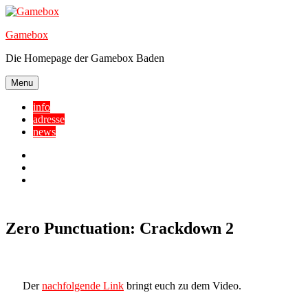
Skip
to
Gamebox
content
Die Homepage der Gamebox Baden
Menu
info
adresse
news
Facebook
YouTube
Twitter
Zero Punctuation: Crackdown 2
Der
nachfolgende Link
bringt euch zu dem Video.