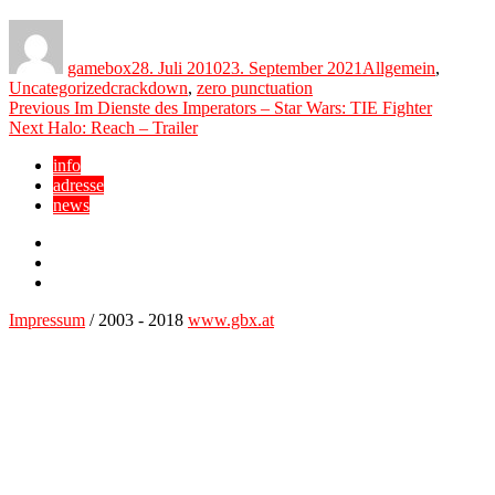
Author
Posted
Categories
on
gamebox
28. Juli 2010
23. September 2021
Allgemein
,
Tags
Uncategorized
crackdown
,
zero punctuation
Beitragsnavigation
Previous
Previous
Im Dienste des Imperators – Star Wars: TIE Fighter
Next
post:
Next
Halo: Reach – Trailer
post:
info
adresse
news
Facebook
YouTube
Twitter
Impressum
/ 2003 - 2018
www.gbx.at