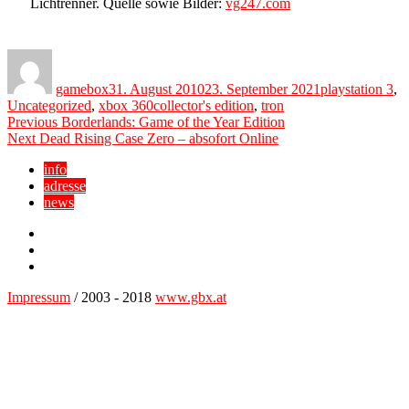
Lichtrenner. Quelle sowie Bilder:
vg247.com
Author
Posted
Categories
on
gamebox
31. August 2010
23. September 2021
playstation 3
,
Tags
Uncategorized
,
xbox 360
collector's edition
,
tron
Beitragsnavigation
Previous
Previous
Borderlands: Game of the Year Edition
Next
post:
Next
Dead Rising Case Zero – absofort Online
post:
info
adresse
news
Facebook
YouTube
Twitter
Impressum
/ 2003 - 2018
www.gbx.at