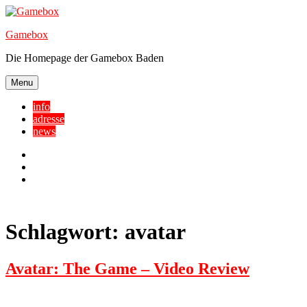
Skip
to
Gamebox
content
Die Homepage der Gamebox Baden
Menu
info
adresse
news
Facebook
YouTube
Twitter
Schlagwort:
avatar
Avatar: The Game – Video Review