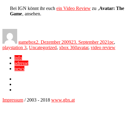
Bei IGN könnt ihr euch
ein Video Review
zu ‚
Avatar: The
Game
‚ ansehen.
Author
Posted
Categories
on
gamebox
2. Dezember 2009
23. September 2021
pc
,
Tags
playstation 3
,
Uncategorized
,
xbox 360
avatar
,
video review
info
adresse
news
Facebook
YouTube
Twitter
Impressum
/ 2003 - 2018
www.gbx.at