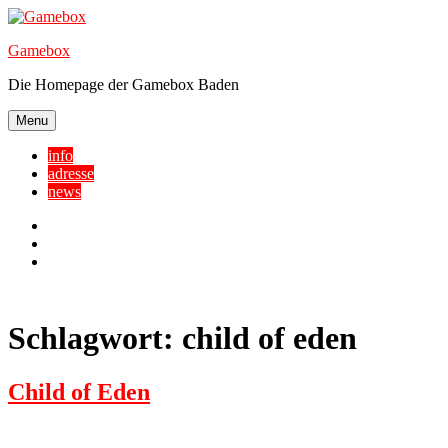
Skip
to
Gamebox
content
Die Homepage der Gamebox Baden
Menu
info
adresse
news
Facebook
YouTube
Twitter
Schlagwort:
child of eden
Child of Eden