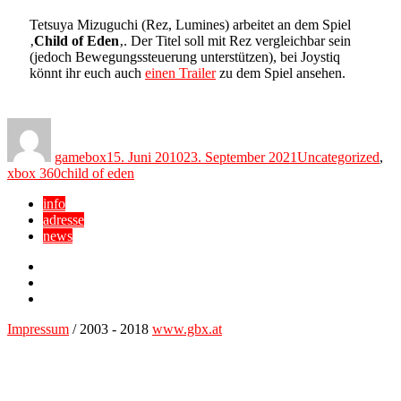
Tetsuya Mizuguchi (Rez, Lumines) arbeitet an dem Spiel
‚
Child of Eden
‚. Der Titel soll mit Rez vergleichbar sein
(jedoch Bewegungssteuerung unterstützen), bei Joystiq
könnt ihr euch auch
einen Trailer
zu dem Spiel ansehen.
Author
Posted
Categories
on
gamebox
15. Juni 2010
23. September 2021
Uncategorized
,
Tags
xbox 360
child of eden
info
adresse
news
Facebook
YouTube
Twitter
Impressum
/ 2003 - 2018
www.gbx.at