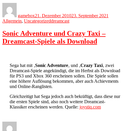
Author
Posted
Categories
on
gamebox
21. Dezember 2010
23. September 2021
Tags
Allgemein
,
Uncategorized
dreamcast
Sonic Adventure und Crazy Taxi –
Dreamcast-Spiele als Download
Sega hat mit ‚
Sonic Adventure
‚ und ‚
Crazy Taxi
‚ zwei
Dreamcast-Spiele angekündigt, die im Herbst als Download
für PS3 und Xbox 360 erscheinen sollen. Die Spiele sollen
eine höhere Auflösung bekommen, aber auch Achievments
und Online-Ranglisten.
Gleichzeitigt hat Sega jedoch auch bekräftigt, dass diese nur
die ersten Spiele sind, also noch weitere Dreamcast-
Klassiker erscheinen werden. Quelle:
joystiq.com
Author
Posted
Categories
on