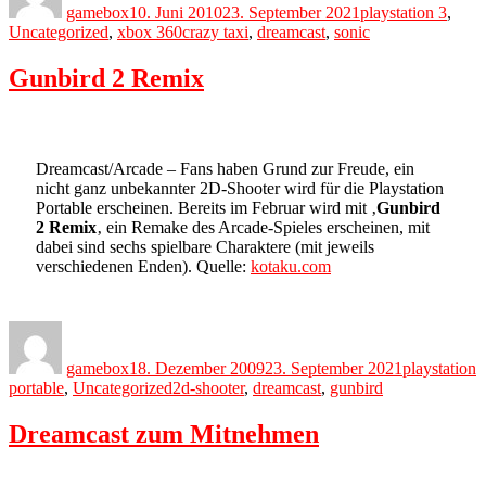
gamebox
10. Juni 2010
23. September 2021
playstation 3
,
Tags
Uncategorized
,
xbox 360
crazy taxi
,
dreamcast
,
sonic
Gunbird 2 Remix
Dreamcast/Arcade – Fans haben Grund zur Freude, ein
nicht ganz unbekannter 2D-Shooter wird für die Playstation
Portable erscheinen. Bereits im Februar wird mit ‚
Gunbird
2 Remix
‚ ein Remake des Arcade-Spieles erscheinen, mit
dabei sind sechs spielbare Charaktere (mit jeweils
verschiedenen Enden). Quelle:
kotaku.com
Author
Posted
Categories
on
gamebox
18. Dezember 2009
23. September 2021
playstation
Tags
portable
,
Uncategorized
2d-shooter
,
dreamcast
,
gunbird
Dreamcast zum Mitnehmen