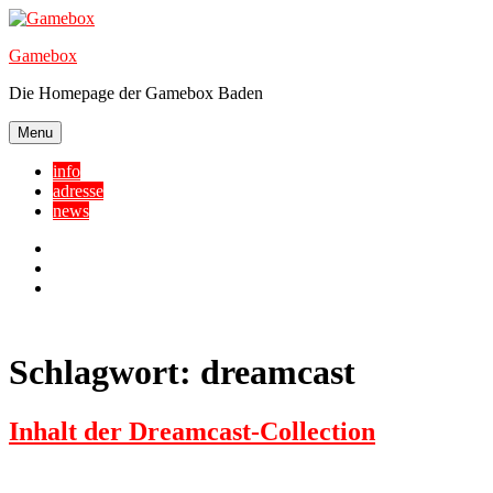
Skip
to
Gamebox
content
Die Homepage der Gamebox Baden
Menu
info
adresse
news
Facebook
YouTube
Twitter
Schlagwort:
dreamcast
Inhalt der Dreamcast-Collection