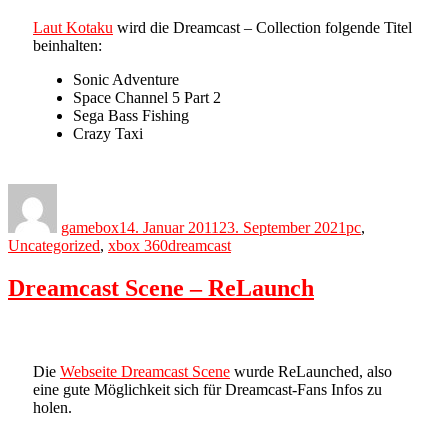
Laut Kotaku
wird die Dreamcast – Collection folgende Titel
beinhalten:
Sonic Adventure
Space Channel 5 Part 2
Sega Bass Fishing
Crazy Taxi
Author
Posted
Categories
on
gamebox
14. Januar 2011
23. September 2021
pc
,
Tags
Uncategorized
,
xbox 360
dreamcast
Dreamcast Scene – ReLaunch
Die
Webseite Dreamcast Scene
wurde ReLaunched, also
eine gute Möglichkeit sich für Dreamcast-Fans Infos zu
holen.