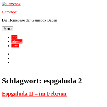
Skip
to
Gamebox
content
Die Homepage der Gamebox Baden
Menu
info
adresse
news
Facebook
YouTube
Twitter
Schlagwort:
espgaluda 2
Espgaluda II – im Februar