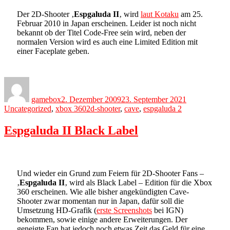
Der 2D-Shooter ‚
Espgaluda II
‚ wird
laut Kotaku
am 25.
Februar 2010 in Japan erscheinen. Leider ist noch nicht
bekannt ob der Titel Code-Free sein wird, neben der
normalen Version wird es auch eine Limited Edition mit
einer Faceplate geben.
Author
Posted
Categories
on
gamebox
2. Dezember 2009
23. September 2021
Tags
Uncategorized
,
xbox 360
2d-shooter
,
cave
,
espgaluda 2
Espgaluda II Black Label
Und wieder ein Grund zum Feiern für 2D-Shooter Fans –
‚
Espgaluda II
‚ wird als Black Label – Edition für die Xbox
360 erscheinen. Wie alle bisher angekündigten Cave-
Shooter zwar momentan nur in Japan, dafür soll die
Umsetzung HD-Grafik (
erste Screenshots
bei IGN)
bekommen, sowie einige andere Erweiterungen. Der
geneigte Fan hat jedoch noch etwas Zeit das Geld für eine