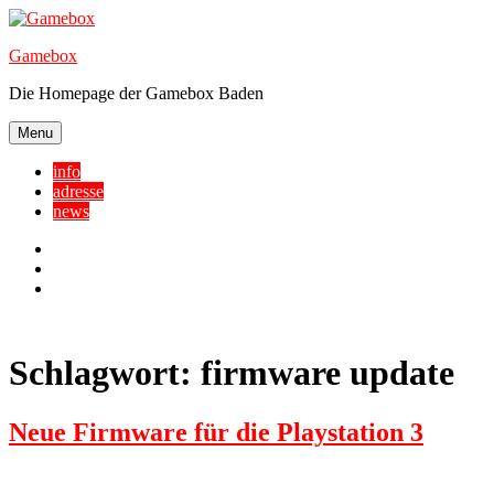
Skip
to
Gamebox
content
Die Homepage der Gamebox Baden
Menu
info
adresse
news
Facebook
YouTube
Twitter
Schlagwort:
firmware update
Neue Firmware für die Playstation 3