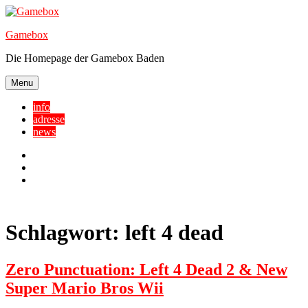
Skip
to
Gamebox
content
Die Homepage der Gamebox Baden
Menu
info
adresse
news
Facebook
YouTube
Twitter
Schlagwort:
left 4 dead
Zero Punctuation: Left 4 Dead 2 & New
Super Mario Bros Wii