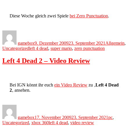
Diese Woche gleich zwei Spiele
bei Zero Punctuation
.
Author
Posted
Categories
on
gamebox
9. Dezember 2009
23. September 2021
Allgemein
,
Tags
Uncategorized
left 4 dead
,
super mario
,
zero punctuation
Left 4 Dead 2 – Video Review
Bei IGN könnt ihr euch
ein Video Review
zu ‚
Left 4 Dead
2
‚ ansehen.
Author
Posted
Categories
on
gamebox
17. November 2009
23. September 2021
pc
,
Tags
Uncategorized
,
xbox 360
left 4 dead
,
video review