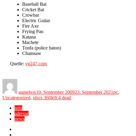
Baseball Bat
Cricket Bat
Crowbar
Electric Guitar
Fire Axe
Frying Pan
Katana
Machete
Tonfa (police baton)
Chainsaw
Quelle:
vg247.com
Author
Posted
Categories
on
gamebox
10. September 2009
23. September 2021
pc
,
Tags
Uncategorized
,
xbox 360
left 4 dead
info
adresse
news
Facebook
YouTube