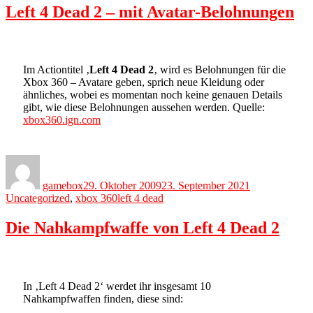
Left 4 Dead 2 – mit Avatar-Belohnungen
Im Actiontitel ‚
Left 4 Dead 2
‚ wird es Belohnungen für die
Xbox 360 – Avatare geben, sprich neue Kleidung oder
ähnliches, wobei es momentan noch keine genauen Details
gibt, wie diese Belohnungen aussehen werden. Quelle:
xbox360.ign.com
Author
Posted
Categories
on
gamebox
29. Oktober 2009
23. September 2021
Tags
Uncategorized
,
xbox 360
left 4 dead
Die Nahkampfwaffe von Left 4 Dead 2
In ‚Left 4 Dead 2‘ werdet ihr insgesamt 10
Nahkampfwaffen finden, diese sind: