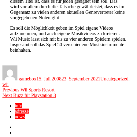
diesem Titel ist, dass es für jeden geeignet sein soll. Das
wird vor allem durch die Tatsache gewährleistet, dass es im
Gegensatz zu vielen anderen aktuellen Genrevertreter keine
vorgegebenen Noten gibt.
Es soll die Möglichkeit geben im Spiel eigene Videos
aufzunehmen, und auch eigene Musikvideos zu kreieren.
Wii Music lässt sich mit bis zu vier anderen Spielern spielen.
Insgesamt soll das Spiel 50 verschiedene Musikinstrumente
beinhalten.
Author
Posted
Categories
on
gamebox
15. Juli 2008
23. September 2021
Uncategorized
,
wii
Beitragsnavigation
Previous
Previous
Wii Sports Resort
Next
post:
Next
Buzz für Playstation 3
post:
info
adresse
news
Facebook
YouTube