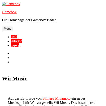
Skip
to
Gamebox
content
Die Homepage der Gamebox Baden
Menu
info
adresse
news
Facebook
YouTube
Twitter
Wii Music
Auf der E3 wurde von
Shigeru Miyamoto
ein neues
Musikspiel für Wii vorgestellt: Wii Music. Das besondere an