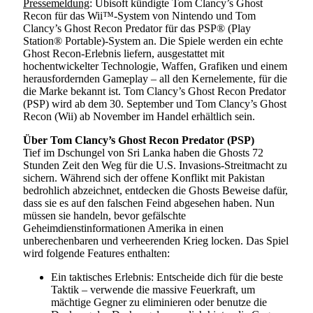
Pressemeldung
: Ubisoft kündigte Tom Clancy’s Ghost
Recon für das Wii™-System von Nintendo und Tom
Clancy’s Ghost Recon Predator für das PSP® (Play
Station® Portable)-System an. Die Spiele werden ein echte
Ghost Recon-Erlebnis liefern, ausgestattet mit
hochentwickelter Technologie, Waffen, Grafiken und einem
herausfordernden Gameplay – all den Kernelemente, für die
die Marke bekannt ist. Tom Clancy’s Ghost Recon Predator
(PSP) wird ab dem 30. September und Tom Clancy’s Ghost
Recon (Wii) ab November im Handel erhältlich sein.
Über Tom Clancy’s Ghost Recon Predator (PSP)
Tief im Dschungel von Sri Lanka haben die Ghosts 72
Stunden Zeit den Weg für die U.S. Invasions-Streitmacht zu
sichern. Während sich der offene Konflikt mit Pakistan
bedrohlich abzeichnet, entdecken die Ghosts Beweise dafür,
dass sie es auf den falschen Feind abgesehen haben. Nun
müssen sie handeln, bevor gefälschte
Geheimdienstinformationen Amerika in einen
unberechenbaren und verheerenden Krieg locken. Das Spiel
wird folgende Features enthalten:
Ein taktisches Erlebnis: Entscheide dich für die beste
Taktik – verwende die massive Feuerkraft, um
mächtige Gegner zu eliminieren oder benutze die