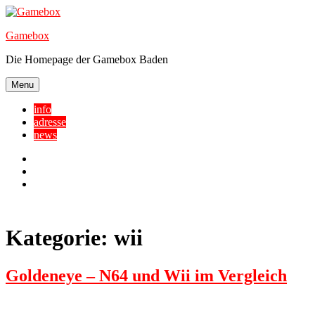
Skip
to
Gamebox
content
Die Homepage der Gamebox Baden
Menu
info
adresse
news
Facebook
YouTube
Twitter
Kategorie:
wii
Goldeneye – N64 und Wii im Vergleich