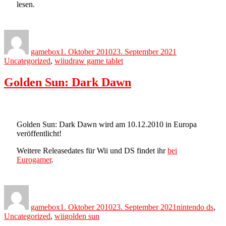
lesen.
Author
Posted
Categories
on
gamebox
1. Oktober 2010
23. September 2021
Tags
Uncategorized
,
wii
udraw game tablet
Golden Sun: Dark Dawn
Golden Sun: Dark Dawn wird am 10.12.2010 in Europa
veröffentlicht!
Weitere Releasedates für Wii und DS findet ihr
bei
Eurogamer
.
Author
Posted
Categories
on
gamebox
1. Oktober 2010
23. September 2021
nintendo ds
,
Tags
Uncategorized
,
wii
golden sun