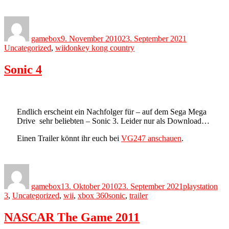
Author
Posted
Categories
on
gamebox
9. November 2010
23. September 2021
Tags
Uncategorized
,
wii
donkey kong country
Sonic 4
Endlich erscheint ein Nachfolger für – auf dem Sega Mega
Drive sehr beliebten – Sonic 3. Leider nur als Download…
Einen Trailer könnt ihr euch bei
VG247 anschauen
.
Author
Posted
Categories
on
gamebox
13. Oktober 2010
23. September 2021
playstation
Tags
3
,
Uncategorized
,
wii
,
xbox 360
sonic
,
trailer
NASCAR The Game 2011