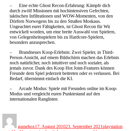
– Eine echte Ghost Recon-Erfahrung: Kämpfe dich
durch zwölf Missionen mit hochintensiven Gefechten,
taktischen Infiltrationen und WOW-Momenten, von den
Dörfern Norwegens bis zu den Straßen Moskaus.
Ungeachtet eurer Fähigkeiten, ist Ghost Recon für Wii
entwickelt worden, um eine breite Auswahl von Spielern,
von Gelegenheitsspielern bis zu Hardcore-Spielern,
besonders anzusprechen.
– Brandneues Koop-Erlebnis: Zwei Spieler, in Third-
Person-Ansicht, auf einem Bildschirm machen das Erlebnis
noch natürlicher, noch intuitiver und noch sozialer, als
jemals zuvor. Dank des Koop Hot Joint-Features können
Freunde dem Spiel jederzeit beitreten oder es verlassen. Bei
Bedarf, übernimmt einfach die KI.
– Arcade Modus: Spiele mit Freunden online im Koop-
Modus und vergleicht euren Punktestand auf den
internationalen Ranglisten
Author
Posted
Categories
on
gamebox
17. August 2010
23. September 2021
playstation