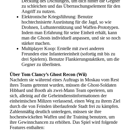
Deckung des Dschungels, um dich hinter die Gegner
zu schleichen und das Überraschungselement für den
Angriff zu nutzen.
Elektronische Kriegsführung: Benutze
hochtechnisierte Ausrüstung für die Jagd, so wie
Drohnen, Luftunterstützung und Waffen-Prototypen.
Indem man Erfahrung für seine Einheit erhält, kann
man die Ghosts individuell anpassen, und sie so noch
stärker machen.
Multiplayer Koop: Erstelle mit zwei anderen
Freunden eine Infanterieeinheit (sofortig mit bis zu
drei Spielern). Benutze Flankierungstaktiken, um die
Gegner zu überlisten.
Über Tom Clancy’s Ghost Recon (Wii)
Nachdem sie während eines Auftrags in Moskau vom Rest
ihres Teams getrennt wurden, müssen die Ghost-Soldaten
Hibbard und Booth als zwei-Mann Team operieren, um
sich, alleinig auf die Geheimdienstinformationen der
einheimischen Milizen verlassend, einen Weg zu ihrem Ziel
durch die von Feinden überlaufende Stadt frei zu kämpfen.
Zahlenmäßig deutlich unterlegen, müssen sie ihre
hochentwickelten Waffen und ihr Training benutzen, um
ihre Gewinnchancen zu erhöhen. Das Spiel wird folgende
Features enthalten: