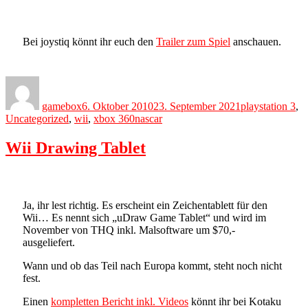
Bei joystiq könnt ihr euch den
Trailer zum Spiel
anschauen.
Author
Posted
Categories
on
gamebox
6. Oktober 2010
23. September 2021
playstation 3
,
Tags
Uncategorized
,
wii
,
xbox 360
nascar
Wii Drawing Tablet
Ja, ihr lest richtig. Es erscheint ein Zeichentablett für den
Wii… Es nennt sich „uDraw Game Tablet“ und wird im
November von THQ inkl. Malsoftware um $70,-
ausgeliefert.
Wann und ob das Teil nach Europa kommt, steht noch nicht
fest.
Einen
kompletten Bericht inkl. Videos
könnt ihr bei Kotaku