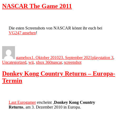
NASCAR The Game 2011
Die esten Screenshots von NASCAR könnt ihr euch bei
VG247 ansehen
!
Author
Posted
Categories
on
gamebox
1. Oktober 2010
23. September 2021
playstation 3
,
Tags
Uncategorized
,
wii
,
xbox 360
nascar
,
screenshot
Donkey Kong Country Returns – Europa-
Termin
Laut Eurogamer
erscheint ‚
Donkey Kong Country
Returns
‚ am 3. Dezember 2010 in Europa.