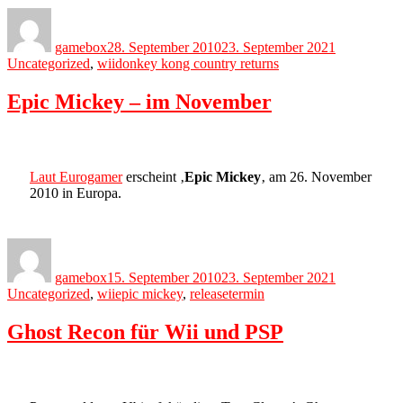
Author
Posted
Categories
on
gamebox
28. September 2010
23. September 2021
Tags
Uncategorized
,
wii
donkey kong country returns
Epic Mickey – im November
Laut Eurogamer
erscheint ‚
Epic Mickey
‚ am 26. November
2010 in Europa.
Author
Posted
Categories
on
gamebox
15. September 2010
23. September 2021
Tags
Uncategorized
,
wii
epic mickey
,
releasetermin
Ghost Recon für Wii und PSP