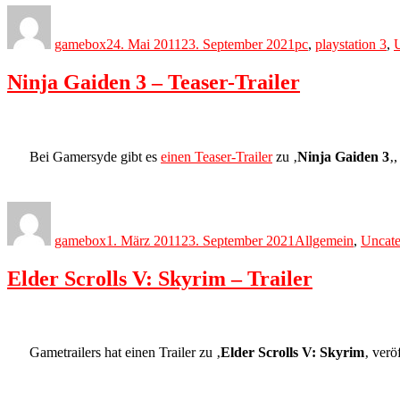
Author
Posted
Categories
on
gamebox
24. Mai 2011
23. September 2021
pc
,
playstation 3
,
Ninja Gaiden 3 – Teaser-Trailer
Bei Gamersyde gibt es
einen Teaser-Trailer
zu ‚
Ninja Gaiden 3
‚
Author
Posted
Categories
on
gamebox
1. März 2011
23. September 2021
Allgemein
,
Uncate
Elder Scrolls V: Skyrim – Trailer
Gametrailers hat einen Trailer zu ‚
Elder Scrolls V: Skyrim
‚ verö