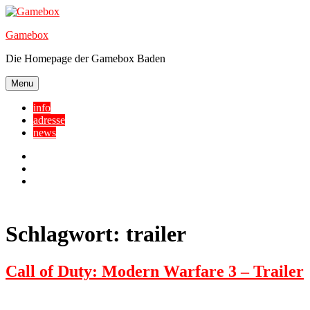
Skip
to
Gamebox
content
Die Homepage der Gamebox Baden
Menu
info
adresse
news
Facebook
YouTube
Twitter
Schlagwort:
trailer
Call of Duty: Modern Warfare 3 – Trailer