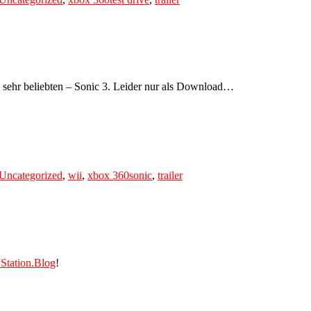
 sehr beliebten – Sonic 3. Leider nur als Download…
Tags
Uncategorized
,
wii
,
xbox 360
sonic
,
trailer
Station.Blog
!
Tags