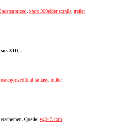
Uncategorized
,
xbox 360
elder scrolls
,
trailer
rsus XIII
‚.
Tags
ncategorized
final fantasy
,
trailer
 erscheinen. Quelle:
vg247.com