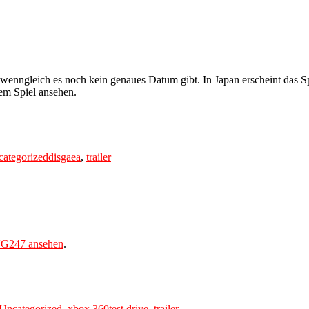
 wenngleich es noch kein genaues Datum gibt. In Japan erscheint das S
em Spiel ansehen.
Tags
ategorized
disgaea
,
trailer
 VG247 ansehen
.
Tags
Uncategorized
,
xbox 360
test drive
,
trailer