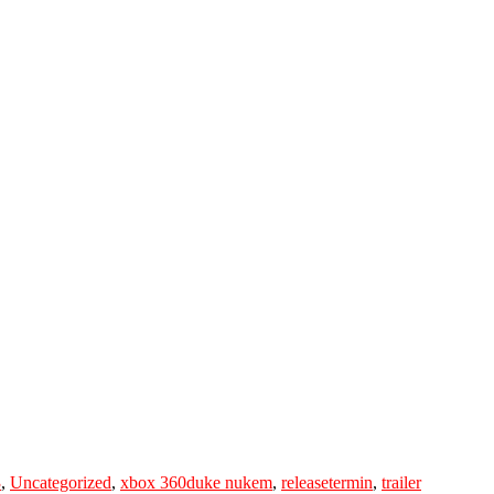
Tags
3
,
Uncategorized
,
xbox 360
duke nukem
,
releasetermin
,
trailer