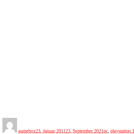
Author
Posted
Categories
on
gamebox
23. Januar 2011
23. September 2021
pc
,
playstation 