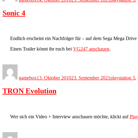
Sonic 4
Endlich erscheint ein Nachfolger für – auf dem Sega Mega Drive
Einen Trailer könnt ihr euch bei
VG247 anschauen
.
Author
Posted
Categories
on
gamebox
13. Oktober 2010
23. September 2021
playstation 3
,
TRON Evolution
Wer sich ein Video + Interview anschauen möchte, klickt auf
Play
Author
Posted
Categories