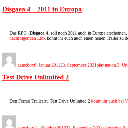
Disgaea 4 – 2011 in Europa
Das RPG ‚
Disgaea 4
‚ soll noch 2011 auch in Europa erscheinen,
nachfolgenden Link
könnt ihr euch auch einen neuen Trailer zu d
Author
Posted
Categories
on
gamebox
6. Januar 2011
23. September 2021
playstation 3
,
Unc
Test Drive Unlimited 2
Den Ferrari Trailer zu Test Drive Unlinited 2
könnt ihr euch bei
Author
Posted
Categories
on
gamebox
14. Oktober 2010
23. September 2021
playstation 3
,