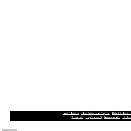
Video Games
|
Elder Scrolls V: Skyrim
|
Debut In-Game 
Xbox 360
|
PlayStation 3
|
Nintendo Wii
|
PC Ga
Author
Posted
Categories