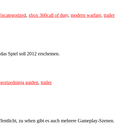
Tags
Uncategorized
,
xbox 360
call of duty
,
modern warfare
,
trailer
, das Spiel soll 2012 erscheinen.
Tags
gorized
ninja gaiden
,
trailer
ffentlicht, zu sehen gibt es auch mehrere Gameplay-Szenen.