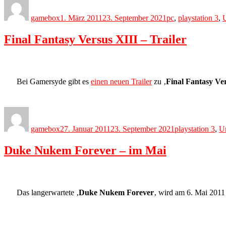
on
gamebox
1. März 2011
23. September 2021
pc
,
playstation 3
,
Final Fantasy Versus XIII – Trailer
Bei Gamersyde gibt es
einen neuen Trailer
zu ‚
Final Fantasy Ve
Author
Posted
Categories
on
gamebox
27. Januar 2011
23. September 2021
playstation 3
,
U
Duke Nukem Forever – im Mai
Das langerwartete ‚
Duke Nukem Forever
‚ wird am 6. Mai 2011