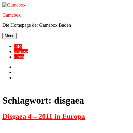
Skip
to
Gamebox
content
Die Homepage der Gamebox Baden
Menu
info
adresse
news
Facebook
YouTube
Twitter
Schlagwort:
disgaea
Disgaea 4 – 2011 in Europa