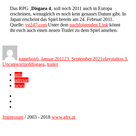
Das RPG ‚
Disgaea 4
‚ soll noch 2011 auch in Europa
erscheinen, wenngleich es noch kein genaues Datum gibt. In
Japan erscheint das Spiel bereits am 24. Februar 2011.
Quelle:
vg247.com
Unter dem
nachfolgenden Link
könnt
ihr euch auch einen neuen Trailer zu dem Spiel ansehen.
Author
Posted
Categories
on
gamebox
6. Januar 2011
23. September 2021
playstation 3
,
Tags
Uncategorized
disgaea
,
trailer
info
adresse
news
Facebook
YouTube
Twitter
Impressum
/ 2003 - 2018
www.gbx.at