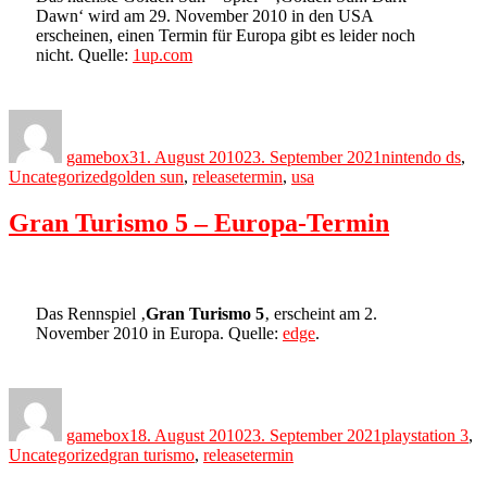
Dawn‘ wird am 29. November 2010 in den USA
erscheinen, einen Termin für Europa gibt es leider noch
nicht. Quelle:
1up.com
Author
Posted
Categories
on
gamebox
31. August 2010
23. September 2021
nintendo ds
,
Tags
Uncategorized
golden sun
,
releasetermin
,
usa
Gran Turismo 5 – Europa-Termin
Das Rennspiel ‚
Gran Turismo 5
‚ erscheint am 2.
November 2010 in Europa. Quelle:
edge
.
Author
Posted
Categories
on
gamebox
18. August 2010
23. September 2021
playstation 3
,
Tags
Uncategorized
gran turismo
,
releasetermin