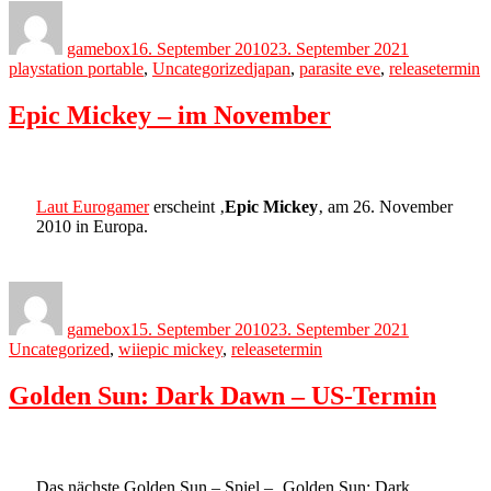
Author
Posted
Categories
on
gamebox
16. September 2010
23. September 2021
Tags
playstation portable
,
Uncategorized
japan
,
parasite eve
,
releasetermin
Epic Mickey – im November
Laut Eurogamer
erscheint ‚
Epic Mickey
‚ am 26. November
2010 in Europa.
Author
Posted
Categories
on
gamebox
15. September 2010
23. September 2021
Tags
Uncategorized
,
wii
epic mickey
,
releasetermin
Golden Sun: Dark Dawn – US-Termin
Das nächste Golden Sun – Spiel – ‚Golden Sun: Dark