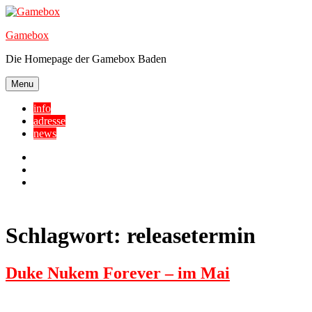
Skip
to
Gamebox
content
Die Homepage der Gamebox Baden
Menu
info
adresse
news
Facebook
YouTube
Twitter
Schlagwort:
releasetermin
Duke Nukem Forever – im Mai