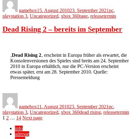
on
gamebox
15. August 2010
23. September 2021
pc
,
Tags
playstation 3
,
Uncategorized
,
xbox 360
rage
,
releasetermin
Dead Rising 2 – bereits im September
‚
Dead Rising 2
‚ erscheint in Europa früher als erwartet, die
Konsolenversionen des Spieles sind breits am 24. September
2010 in Europa erhältlich, nur die PC-Version erscheint
etwas später, erst am 28. September 2010. Quelle:
Pressemeldung
Author
Posted
Categories
on
gamebox
11. August 2010
23. September 2021
pc
,
Tags
playstation 3
,
Uncategorized
,
xbox 360
dead rising
,
releasetermin
Seitennummerierung
Page
Page
Page
1
2
…
14
Next page
der
info
adresse
Beiträge