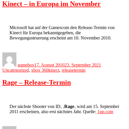
Kinect – in Europa im November
Microsoft hat auf der Gamescom den Release-Termin von
Kinect für Europa bekanntgegeben, die
Bewegungssteuerung erscheint am 10. November 2010.
Author
Posted
Categories
on
gamebox
17. August 2010
23. September 2021
Tags
Uncategorized
,
xbox 360
kinect
,
releasetermin
Rage – Release-Termin
Der nächste Shooter von ID, ‚
Rage
‚ wird am 15. September
2011 erscheinen, also erst nächstes Jahr. Quelle:
1up.com
Author
Posted
Categories