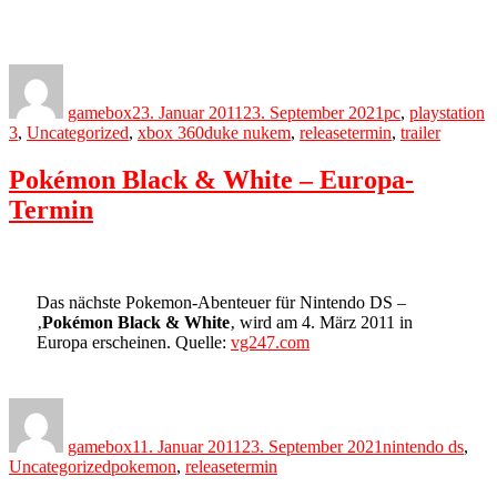
Author
Posted
Categories
on
gamebox
23. Januar 2011
23. September 2021
pc
,
playstation
Tags
3
,
Uncategorized
,
xbox 360
duke nukem
,
releasetermin
,
trailer
Pokémon Black & White – Europa-
Termin
Das nächste Pokemon-Abenteuer für Nintendo DS –
‚
Pokémon Black & White
‚ wird am 4. März 2011 in
Europa erscheinen. Quelle:
vg247.com
Author
Posted
Categories
on
gamebox
11. Januar 2011
23. September 2021
nintendo ds
,
Tags
Uncategorized
pokemon
,
releasetermin