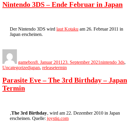
Nintendo 3DS – Ende Februar in Japan
Der Nintendo 3DS wird
laut Kotaku
am 26. Februar 2011 in
Japan erscheinen.
Author
Posted
Categories
on
gamebox
8. Januar 2011
23. September 2021
nintendo 3ds
,
Tags
Uncategorized
japan
,
releasetermin
Parasite Eve – The 3rd Birthday – Japan
Termin
‚
The 3rd Birthday
‚ wird am 22. Dezember 2010 in Japan
erscheinen. Quelle:
joystiq.com