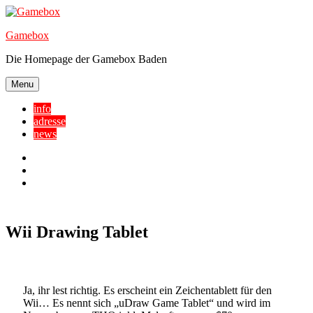
Skip
to
Gamebox
content
Die Homepage der Gamebox Baden
Menu
info
adresse
news
Facebook
YouTube
Twitter
Wii Drawing Tablet
Ja, ihr lest richtig. Es erscheint ein Zeichentablett für den
Wii… Es nennt sich „uDraw Game Tablet“ und wird im