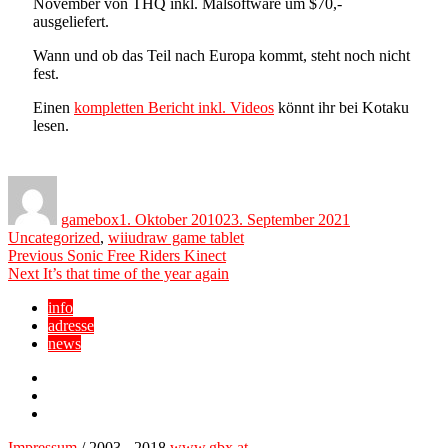
November von THQ inkl. Malsoftware um $70,-
ausgeliefert.
Wann und ob das Teil nach Europa kommt, steht noch nicht
fest.
Einen
kompletten Bericht inkl. Videos
könnt ihr bei Kotaku
lesen.
Author
Posted
Categories
on
gamebox
1. Oktober 2010
23. September 2021
Tags
Uncategorized
,
wii
udraw game tablet
Beitragsnavigation
Previous
Previous
Sonic Free Riders Kinect
Next
post:
Next
It’s that time of the year again
post:
info
adresse
news
Facebook
YouTube
Twitter
Impressum
/ 2003 - 2018
www.gbx.at