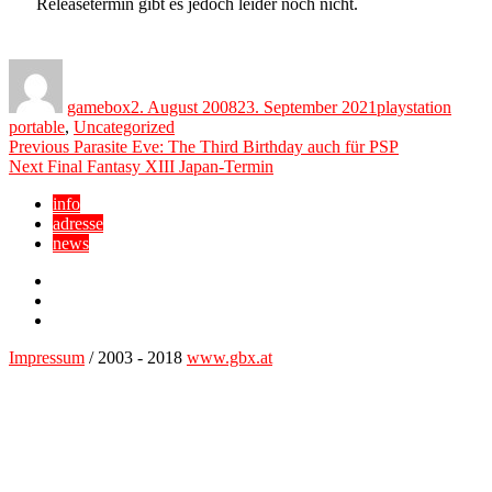
Releasetermin gibt es jedoch leider noch nicht.
Author
Posted
Categories
on
gamebox
2. August 2008
23. September 2021
playstation
portable
,
Uncategorized
Beitragsnavigation
Previous
Previous
Parasite Eve: The Third Birthday auch für PSP
Next
post:
Next
Final Fantasy XIII Japan-Termin
post:
info
adresse
news
Facebook
YouTube
Twitter
Impressum
/ 2003 - 2018
www.gbx.at