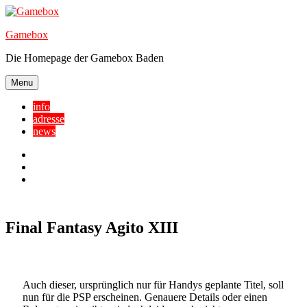
Skip
to
Gamebox
content
Die Homepage der Gamebox Baden
Menu
info
adresse
news
Facebook
YouTube
Twitter
Final Fantasy Agito XIII
Auch dieser, ursprünglich nur für Handys geplante Titel, soll
nun für die PSP erscheinen. Genauere Details oder einen