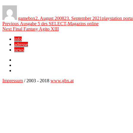
Author
Posted
Categories
on
gamebox
2. August 2008
23. September 2021
playstation porta
Beitragsnavigation
Previous
Previous
Ausgabe 5 des SELECT-Magazins online
Next
post:
Next
Final Fantasy Agito XIII
post:
info
adresse
news
Facebook
YouTube
Twitter
Impressum
/ 2003 - 2018
www.gbx.at