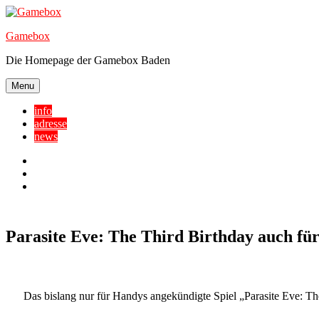
Skip
to
Gamebox
content
Die Homepage der Gamebox Baden
Menu
info
adresse
news
Facebook
YouTube
Twitter
Parasite Eve: The Third Birthday auch fü
Das bislang nur für Handys angekündigte Spiel „Parasite Eve: The