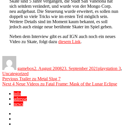
Skate sind 5 Jahre vergangen, die Stadt San Vanelona hat
sich seitdem verändert, und wurde von der Mongo Corp.
neu aufgebaut. Die Steuerung wurde erweitert, es sollen nun
doppelt so viele Tricks wie im ersten Teil möglich sein.
Weitere Details sind im Moment kaum bekannt, es soll
jedoch auch einige neue berühmte Skater im Spiel geben.
Neben dem Interview gibt es auf IGN auch noch ein neues
Video zu Skate, folgt dazu
diesem Link
.
Author
Posted
Categories
on
gamebox
2. August 2008
23. September 2021
playstation 3
,
Uncategorized
Beitragsnavigation
Previous
Previous
Trailer zu Metal Slug 7
Next
post:
Next
4 Neue Videos zu Fatal Frame: Mask of the Lunar Eclipse
post:
info
adresse
news
Facebook
YouTube
Twitter