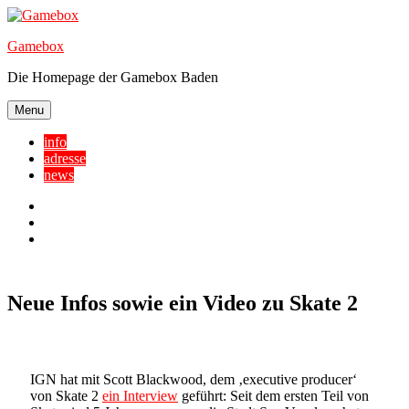
Skip
to
Gamebox
content
Die Homepage der Gamebox Baden
Menu
info
adresse
news
Facebook
YouTube
Twitter
Neue Infos sowie ein Video zu Skate 2
IGN hat mit Scott Blackwood, dem ‚executive producer‘
von Skate 2
ein Interview
geführt: Seit dem ersten Teil von