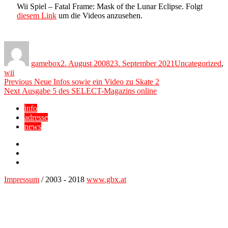
Wii Spiel – Fatal Frame: Mask of the Lunar Eclipse. Folgt
diesem Link
um die Videos anzusehen.
Author
Posted
Categories
on
gamebox
2. August 2008
23. September 2021
Uncategorized
,
wii
Beitragsnavigation
Previous
Previous
Neue Infos sowie ein Video zu Skate 2
Next
post:
Next
Ausgabe 5 des SELECT-Magazins online
post:
info
adresse
news
Facebook
YouTube
Twitter
Impressum
/ 2003 - 2018
www.gbx.at