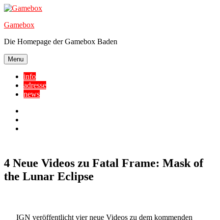
Skip
to
Gamebox
content
Die Homepage der Gamebox Baden
Menu
info
adresse
news
Facebook
YouTube
Twitter
4 Neue Videos zu Fatal Frame: Mask of
the Lunar Eclipse
IGN veröffentlicht vier neue Videos zu dem kommenden