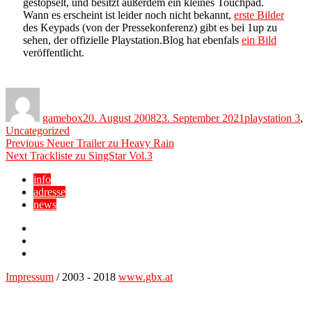
gestöpselt, und besitzt außerdem ein kleines Touchpad.
Wann es erscheint ist leider noch nicht bekannt,
erste Bilder
des Keypads (von der Pressekonferenz) gibt es bei 1up zu
sehen, der offizielle Playstation.Blog hat ebenfals
ein Bild
veröffentlicht.
Author
Posted
Categories
on
gamebox
20. August 2008
23. September 2021
playstation 3
,
Uncategorized
Beitragsnavigation
Previous
Previous
Neuer Trailer zu Heavy Rain
Next
post:
Next
Trackliste zu SingStar Vol.3
post:
info
adresse
news
Facebook
YouTube
Twitter
Impressum
/ 2003 - 2018
www.gbx.at