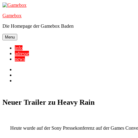
Skip
to
Gamebox
content
Die Homepage der Gamebox Baden
Menu
info
adresse
news
Facebook
YouTube
Twitter
Neuer Trailer zu Heavy Rain
Heute wurde auf der Sony Pressekonferenz auf der Games Conventio