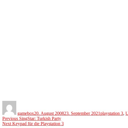
Author
Posted
Categories
on
gamebox
20. August 2008
23. September 2021
playstation 3
,
U
Beitragsnavigation
Previous
Previous
SingStar: Turkish Party
Next
post:
Next
Keypad für die Playstation 3