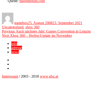
Quelle:
majornelson.com
Author
Posted
Categories
on
gamebox
25. August 2008
23. September 2021
Uncategorized
,
xbox 360
Beitragsnavigation
Previous
Previous
Auch nächstes Jahr: Games Convention in Leipzig
Next
post:
Next
Xbox 360 – Herbst-Update im November
post:
info
adresse
news
Facebook
YouTube
Twitter
Impressum
/ 2003 - 2018
www.gbx.at