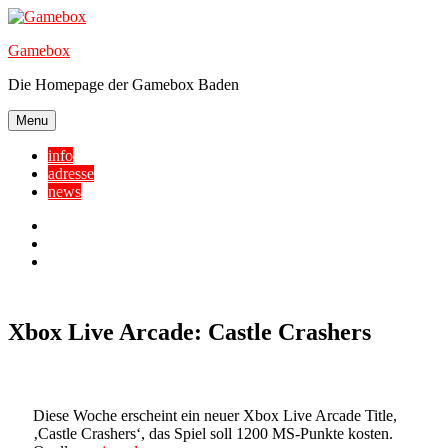
Skip
to
Gamebox
content
Die Homepage der Gamebox Baden
Menu
info
adresse
news
Facebook
YouTube
Twitter
Xbox Live Arcade: Castle Crashers
Diese Woche erscheint ein neuer Xbox Live Arcade Title,
‚Castle Crashers‘, das Spiel soll 1200 MS-Punkte kosten.