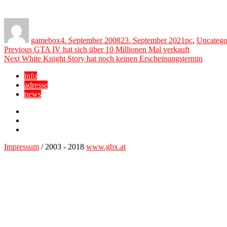
Author
Posted
Categories
on
gamebox
4. September 2008
23. September 2021
pc
,
Uncatego
Beitragsnavigation
Previous
Previous
GTA IV hat sich über 10 Millionen Mal verkauft
Next
post:
Next
White Knight Story hat noch keinen Erscheinungstermin
post:
info
adresse
news
Facebook
YouTube
Twitter
Impressum
/ 2003 - 2018
www.gbx.at