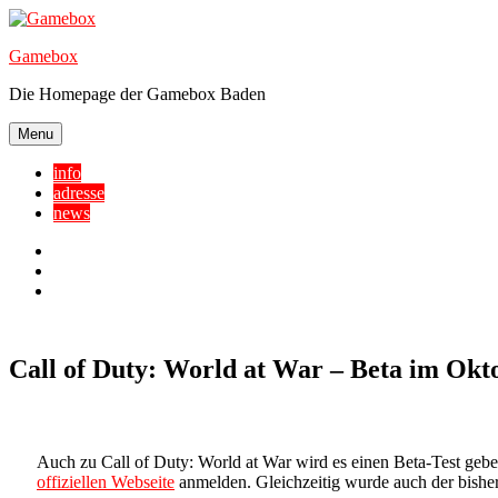
Skip
to
Gamebox
content
Die Homepage der Gamebox Baden
Menu
info
adresse
news
Facebook
YouTube
Twitter
Call of Duty: World at War – Beta im Okt
Auch zu Call of Duty: World at War wird es einen Beta-Test geb
offiziellen Webseite
anmelden. Gleichzeitig wurde auch der bisher