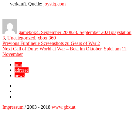
verkauft. Quelle:
joystiq.com
Author
Posted
Categories
on
gamebox
4. September 2008
23. September 2021
playstation
3
,
Uncategorized
,
xbox 360
Beitragsnavigation
Previous
Previous
Fünf neue Screenshots zu Gears of War 2
Next
post:
Next
Call of Duty: World at War – Beta im Oktober, Spiel am 11.
post:
November
info
adresse
news
Facebook
YouTube
Twitter
Impressum
/ 2003 - 2018
www.gbx.at