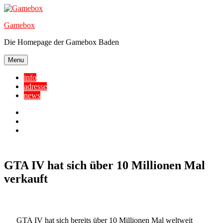
Skip
to
Gamebox
content
Die Homepage der Gamebox Baden
Menu
info
adresse
news
Facebook
YouTube
Twitter
GTA IV hat sich über 10 Millionen Mal
verkauft
GTA IV hat sich bereits über 10 Millionen Mal weltweit