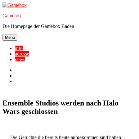
Skip
to
Gamebox
content
Die Homepage der Gamebox Baden
Menu
info
adresse
news
Facebook
YouTube
Twitter
Ensemble Studios werden nach Halo
Wars geschlossen
Die Gerüchte die bereits heute aufgekommen sind haben