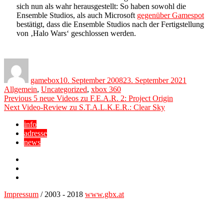
sich nun als wahr herausgestellt: So haben sowohl die
Ensemble Studios, als auch Microsoft
gegenüber Gamespot
bestätigt, dass die Ensemble Studios nach der Fertigstellung
von ‚Halo Wars‘ geschlossen werden.
Author
Posted
Categories
on
gamebox
10. September 2008
23. September 2021
Allgemein
,
Uncategorized
,
xbox 360
Beitragsnavigation
Previous
Previous
5 neue Videos zu F.E.A.R. 2: Project Origin
Next
post:
Next
Video-Review zu S.T.A.L.K.E.R.: Clear Sky
post:
info
adresse
news
Facebook
YouTube
Twitter
Impressum
/ 2003 - 2018
www.gbx.at