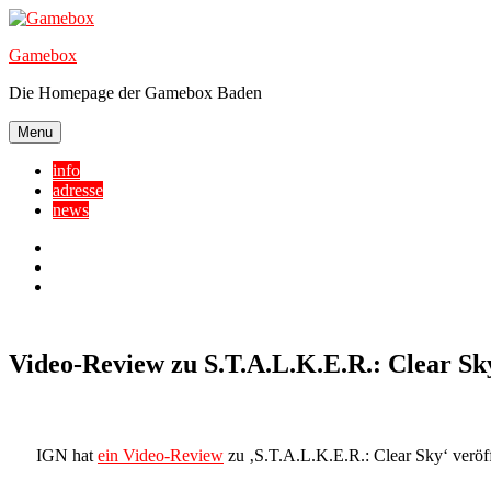
Skip
to
Gamebox
content
Die Homepage der Gamebox Baden
Menu
info
adresse
news
Facebook
YouTube
Twitter
Video-Review zu S.T.A.L.K.E.R.: Clear Sk
IGN hat
ein Video-Review
zu ‚S.T.A.L.K.E.R.: Clear Sky‘ veröff