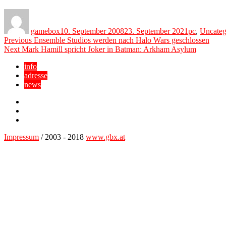
Author
Posted
Categories
on
gamebox
10. September 2008
23. September 2021
pc
,
Uncateg
Beitragsnavigation
Previous
Previous
Ensemble Studios werden nach Halo Wars geschlossen
Next
post:
Next
Mark Hamill spricht Joker in Batman: Arkham Asylum
post:
info
adresse
news
Facebook
YouTube
Twitter
Impressum
/ 2003 - 2018
www.gbx.at