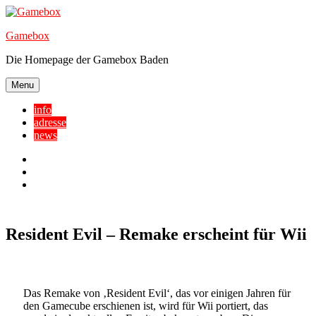
Skip
to
Gamebox
content
Die Homepage der Gamebox Baden
Menu
info
adresse
news
Facebook
YouTube
Twitter
Resident Evil – Remake erscheint für Wii
Das Remake von ‚Resident Evil‘, das vor einigen Jahren für
den Gamecube erschienen ist, wird für Wii portiert, das