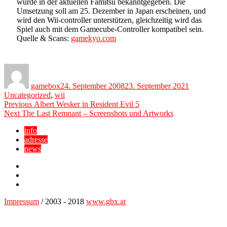
wurde in der aktuellen Famitsu bekanntgegeben. Die
Umsetzung soll am 25. Dezember in Japan erscheinen, und
wird den Wii-controller unterstützen, gleichzeitig wird das
Spiel auch mit dem Gamecube-Controller kompatibel sein.
Quelle & Scans:
gamekyo.com
Author
Posted
Categories
on
gamebox
24. September 2008
23. September 2021
Uncategorized
,
wii
Beitragsnavigation
Previous
Previous
Albert Wesker in Resident Evil 5
Next
post:
Next
The Last Remnant – Screenshots und Artworks
post:
info
adresse
news
Facebook
YouTube
Twitter
Impressum
/ 2003 - 2018
www.gbx.at