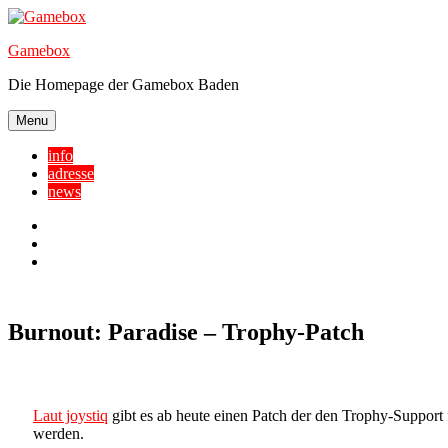
Skip
to
Gamebox
content
Die Homepage der Gamebox Baden
Menu
info
adresse
news
Facebook
YouTube
Twitter
Burnout: Paradise – Trophy-Patch
Laut joystiq
gibt es ab heute einen Patch der den Trophy-Support fü
werden.