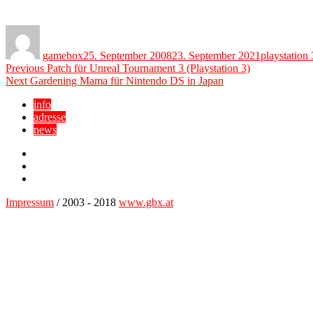
Author
Posted
Categories
on
gamebox
25. September 2008
23. September 2021
playstation 
Beitragsnavigation
Previous
Previous
Patch für Unreal Tournament 3 (Playstation 3)
Next
post:
Next
Gardening Mama für Nintendo DS in Japan
post:
info
adresse
news
Facebook
YouTube
Twitter
Impressum
/ 2003 - 2018
www.gbx.at