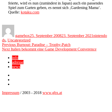
feierte, wird es nun (zumindest in Japan) auch ein passendes
Spiel zum Garten geben, es nennt sich ‚Gardening Mama‘.
Quelle:
kotaku.com
Author
Posted
Categories
on
gamebox
25. September 2008
23. September 2021
nintendo
ds
,
Uncategorized
Beitragsnavigation
Previous
Previous
Burnout: Paradise – Trophy-Patch
Next
post:
Next
Italien bekommt eine Game Development Converence
post:
info
adresse
news
Facebook
YouTube
Twitter
Impressum
/ 2003 - 2018
www.gbx.at