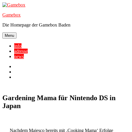
Skip
to
Gamebox
content
Die Homepage der Gamebox Baden
Menu
info
adresse
news
Facebook
YouTube
Twitter
Gardening Mama für Nintendo DS in
Japan
Nachdem Majesco bereits mit ‚Cooking Mama‘ Erfolge